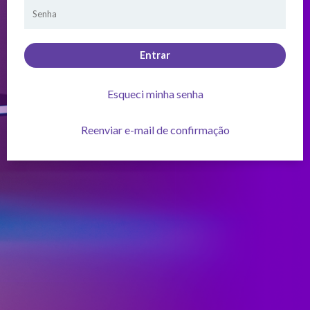
Entrar
Esqueci minha senha
Reenviar e-mail de confirmação